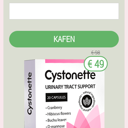
KAFEN
€ 98
€ 49