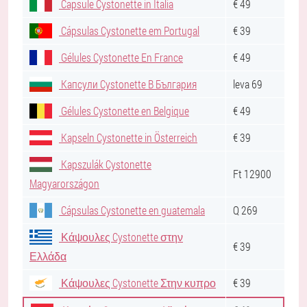
Capsule Cystonette in Italia
€ 49
Cápsulas Cystonette em Portugal
€ 39
Gélules Cystonette En France
€ 49
Капсули Cystonette В България
leva 69
Gélules Cystonette en Belgique
€ 49
Kapseln Cystonette in Österreich
€ 39
Kapszulák Cystonette
Ft 12900
Magyarországon
Cápsulas Cystonette en guatemala
Q 269
Κάψουλες Cystonette στην
€ 39
Ελλάδα
Κάψουλες Cystonette Στην κυπρο
€ 39