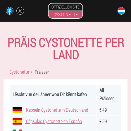
OFFIZIELLEN SITE
CYSTONETTE
PRÄIS CYSTONETTE PER
LAND
Cystonette
Präisser
All
Lëscht vun de Länner wou Dir kënnt kafen
Präisser
Kapseln Cystonette in Deutschland
€ 49
Cápsulas Cystonette en España
€ 39