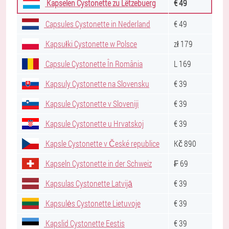
Kapselen Cystonette zu Lëtzebuerg
€ 49
Capsules Cystonette in Nederland
€ 49
Kapsułki Cystonette w Polsce
zł 179
Capsule Cystonette În România
L 169
Kapsuly Cystonette na Slovensku
€ 39
Kapsule Cystonette v Sloveniji
€ 39
Kapsule Cystonette u Hrvatskoj
€ 39
Kapsle Cystonette v České republice
Kč 890
Kapseln Cystonette in der Schweiz
₣ 69
Kapsulas Cystonette Latvijā
€ 39
Kapsulės Cystonette Lietuvoje
€ 39
Kapslid Cystonette Eestis
€ 39